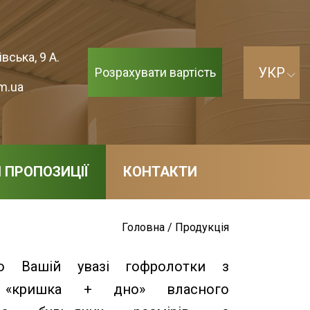
вська, 9 А.
Розрахувати вартість
m.ua
І ПРОПОЗИЦІЇ
КОНТАКТИ
Головна
/
Продукція
мо Вашій увазі гофролотки з
 «кришка + дно» власного