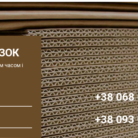
ЯЗОК
м часом і
+38 068 
+38 093 