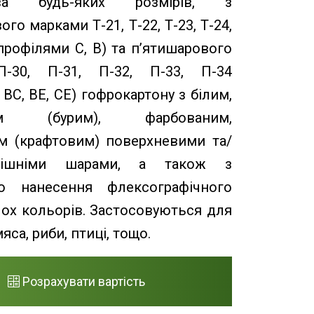
тва будь-яких розмірів, з
го марками Т-21, Т-22, Т-23, Т-24,
(профілями С, В) та п’ятишарового
-30, П-31, П-32, П-33, П-34
ВС, ВЕ, СЕ) гофрокартону з білим,
вим (бурим), фарбованим,
м (крафтовим) поверхневими та/
рішніми шарами, а також з
ю нанесення флексографічного
–ох кольорів. Застосовуються для
яса, риби, птиці, тощо.
Розрахувати вартість