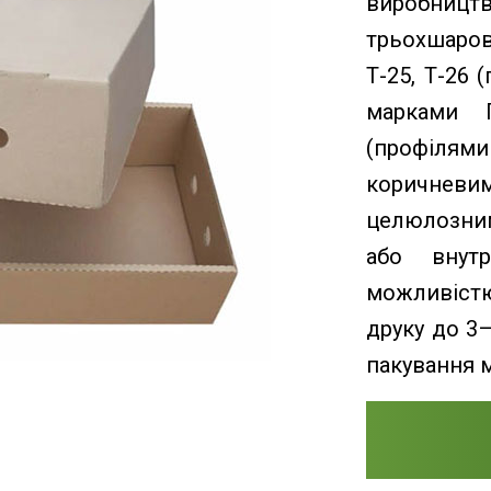
виробниц
трьохшарово
Т-25, Т-26 
марками П
(профілями 
коричне
целюлозни
або внут
можливіст
друку до 3
пакування м