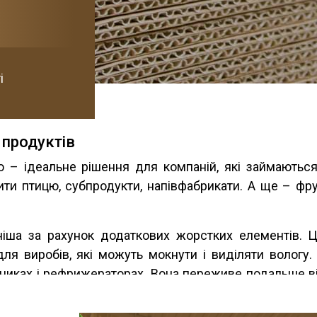
і
продуктів
ю – ідеальне рішення для компаній, які займаютьс
и птицю, субпродукти, напівфабрикати. А ще – фрукт
іша за рахунок додаткових жорстких елементів. 
для виробів, які можуть мокнути і виділяти вологу.
ьниках і рефрижераторах. Вона переживе подальше ві