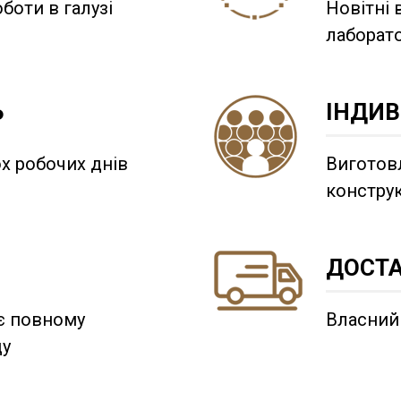
боти в галузі
Новітні 
лаборато
Ь
ІНДИВ
х робочих днів
Виготовл
конструк
ДОСТ
є повному
Власний
ду