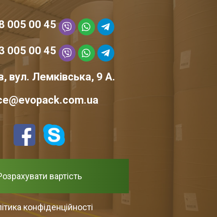
овнішніх впливів. Вони
 А ще вони дешевші та
8 005 00 45
уках або складувати за
трібні, скласти окремо
3 005 00 45
в, вул. Лемківська, 9 А.
ло знайти в будь-який
ice@evopack.com.ua
удь-якої друкованої та
 легко складати нові
ігання. Там її можна
Розрахувати вартість
близько 400 мільйонів
ітика конфіденційності