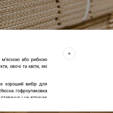
я м’ясною або рибною
и, овочі та квіти, які
Це хороший вибір для
 Якісна гофроупаковка
дтавання і не втрачає