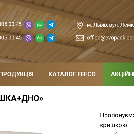
005 00 45
м. Львів, вул. Лемкі
005 00 45
office@evopack.co
ПРОДУКЦІЯ
КАТАЛОГ FEFCO
АКЦІЙН
ШКА+ДНО»
Пропонує
кришкою