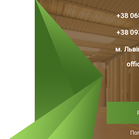
кі до подряпин, проколів, вібрації, ударів та інших з
або стисненні і не просідають під власною вагою.
+38 06
уються, легкі і компактні. Їх зручно переносити в р
гофрокоробки ще й можна розібрати, коли вони не по
+38 09
и?
м. Льві
 робочу документацію так, щоб всі папери можна бу
off
ки. Вони підходять для папок, брошур, фотографій, б
истовуються відкриті канцелярські коробки, в які
ою відразу ходить на склад для подальшого збер
ідні секції.
пустили сотні тисяч одиниць продукції і обробили 
Пол
і коробки вирішують відразу кілька завдань: