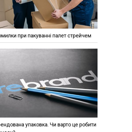
милки при пакуванні палет стрейчем
ендована упаковка. Чи варто це робити