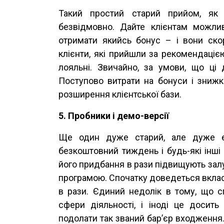
Такий простий старий прийом, як
безвідмовно. Дайте клієнтам можлив
отримати якийсь бонус – і вони ско
клієнти, які прийшли за рекомендаціє
лояльні. Звичайно, за умови, що ці
Поступово витрати на бонуси і знижк
розширення клієнтської бази.
5. Пробники і демо-версії
Ще один дуже старий, але дуже ефе
безкоштовний тиждень і будь-які інш
його придбання в рази підвищують залу
програмою. Спочатку доведеться вкласт
в рази. Єдиний недолік в тому, що с
сфери діяльності, і іноді це досит
подолати так званий бар’єр входження