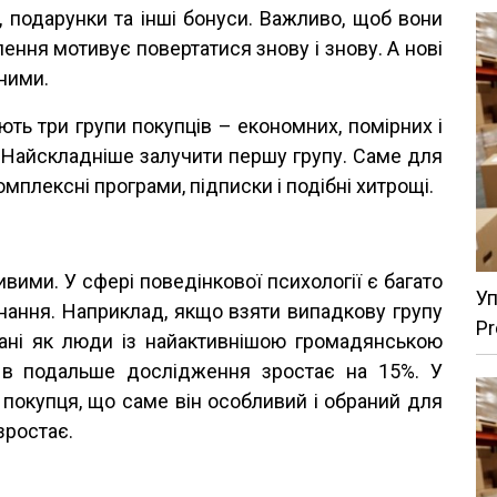
, подарунки та інші бонуси. Важливо, щоб вони
ення мотивує повертатися знову і знову. А нові
ними.
ють три групи покупців – економних, помірних і
. Найскладніше залучити першу групу. Саме для
омплексні програми, підписки і подібні хитрощі.
вими. У сфері поведінкової психології є багато
Уп
нання. Наприклад, якщо взяти випадкову групу
Pr
рані як люди із найактивнішою громадянською
ть в подальше дослідження зростає на 15%. У
покупця, що саме він особливий і обраний для
зростає.