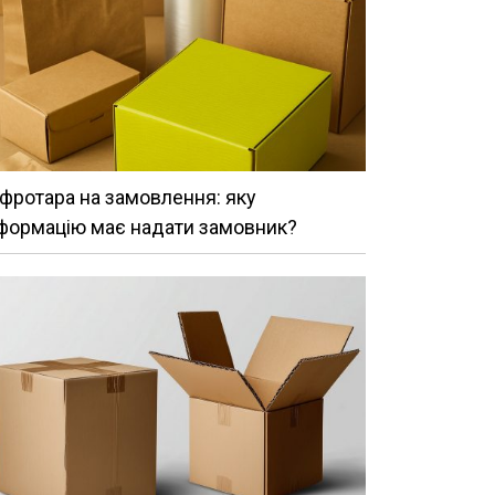
фротара на замовлення: яку
формацію має надати замовник?