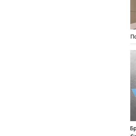
По
Бр