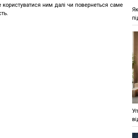
че користуватися ним далі чи повернеться саме
Як
сть.
пі
Уп
ві