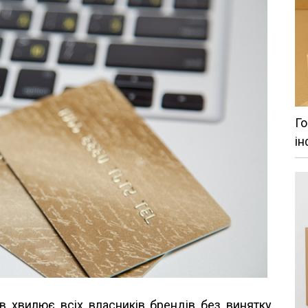
Го
ін
в хвилює всіх власників брендів без винятку.