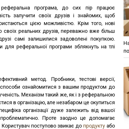
 реферальна програма, до сих пір працює
ість залучити своїх друзів і знайомих, щоб
ристаються цією можливістю. Крім того, нові
ю своїх реальних друзів, переважно вже більш
 друзі самі залишилися задоволені покупкою.
На
и для реферальної програми зблякнуть на тлі
по
ктивний метод. Пробники, тестові версії,
і способи ознайомитися з вашим продуктом до
ченість. Механізм такий же, як і з реферальною
ися в організацію, але незабаром це окупиться
пецифіка організації дуже залежить від вашої
ь проблематично. Проте заодно це допомагає
. Користувач поступово звикає до
продукту
або