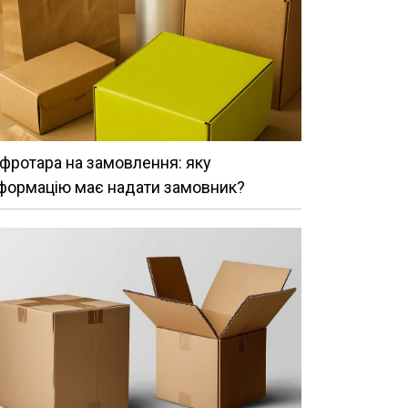
фротара на замовлення: яку
формацію має надати замовник?