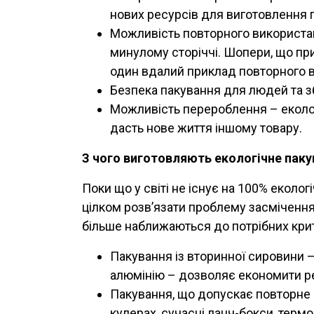
нових ресурсів для виготовлення 
Можливість повторного використан
минулому сторіччі. Шопери, що пр
один вдалий приклад повторного 
Безпека пакування для людей та з
Можливість перероблення – еколо
дасть нове життя іншому товару.
З чого виготовляють екологічне паку
Поки що у світі не існує на 100% еколог
цілком розв’язати проблему засмічення 
більше наближаються до потрібних крите
Пакування із вторинної сировини 
алюмінію – дозволяє економити р
Пакування, що допускає повторне 
кулерах, сучасні ланч-бокси, термо