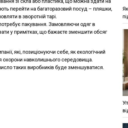
ування зі скла або пластика, що можна здати на
Як
ють перейти на багаторазовий посуд – пляшки,
пі
овляти в зворотній тарі.
 потребує пакування. Замовляючи одяг в
зати у примітках, що бажаєте зменшити обсяг
анії, які, позиціонуючи себе, як екологічний
ля охорони навколишнього середовища.
число таких виробників буде зменшуватися.
Уп
ві