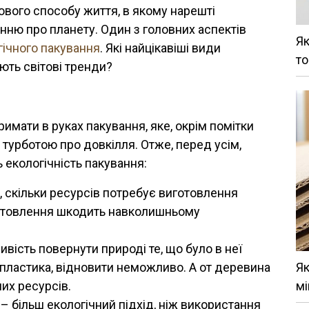
вого способу життя, в якому нарешті
ню про планету. Один з головних аспектів
Як
гічного пакування
. Які найцікавіші види
то
ють світові тренди?
имати в руках пакування, яке, окрім помітки
з турботою про довкілля. Отже, перед усім,
 екологічність пакування:
, скільки ресурсів потребує виготовлення
готовлення шкодить навколишньому
ість повернути природі те, що було в неї
 пластика, відновити неможливо. А от деревина
Як
их ресурсів.
мі
 більш екологічний підхід, ніж використання