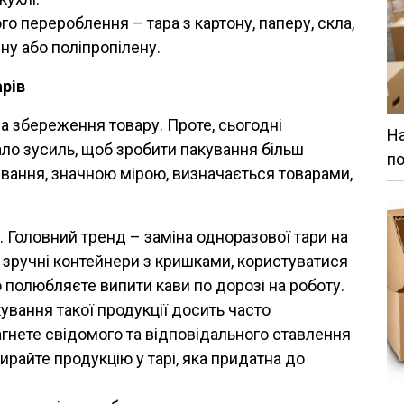
о перероблення – тара з картону, паперу, скла,
ну або поліпропілену.
арів
 збереження товару. Проте, сьогодні
На
о зусиль, щоб зробити пакування більш
по
вання, значною мірою, визначається товарами,
 Головний тренд – заміна одноразової тари на
 зручні контейнери з кришками, користуватися
 полюбляєте випити кави по дорозі на роботу.
ування такої продукції досить часто
гнете свідомого та відповідального ставлення
райте продукцію у тарі, яка придатна до