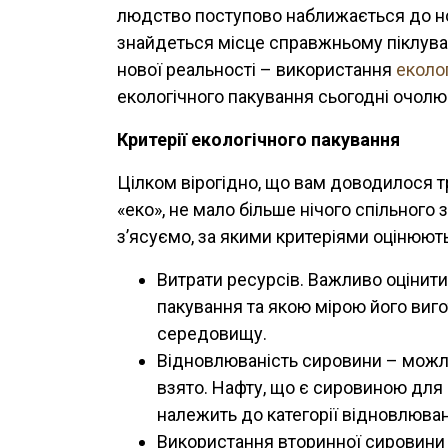
людство поступово наближається до но
знайдеться місце справжньому піклуван
нової реальності – використання
еколо
екологічного пакування сьогодні очолю
Критерії екологічного пакування
Цілком вірогідно, що вам доводилося тр
«еко», не мало більше нічого спільного 
з’ясуємо, за якими критеріями оцінюють
Витрати ресурсів. Важливо оцінити
пакування та якою мірою його ви
середовищу.
Відновлюваність сировини – можлив
взято. Нафту, що є сировиною для
належить до категорії відновлюван
Використання вторинної сировини –