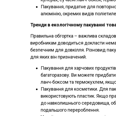
Пакування, придатне для повторног
алюмінію, окремих видів поліетиле
Тренди в екологічному пакуванні тов
Правильна обгортка – важлива складова
виробникам доводиться докласти немал
безпечним для довкілля. Різновид паку
для яких він призначений.
Пакування для харчових продуктів.
багаторазову. Ви можете придбати
ланч-боксом та термокухлем, якщо
Пакування для косметики. Для пак
використовують пластик. Якщо пра
до навколишнього середовища, оби
подальшого перероблення.