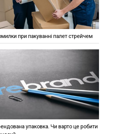
милки при пакуванні палет стрейчем
ендована упаковка. Чи варто це робити