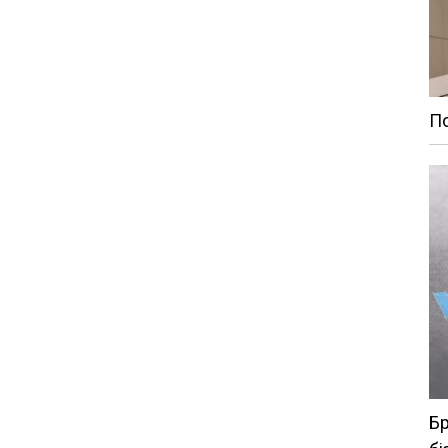
По
Бр