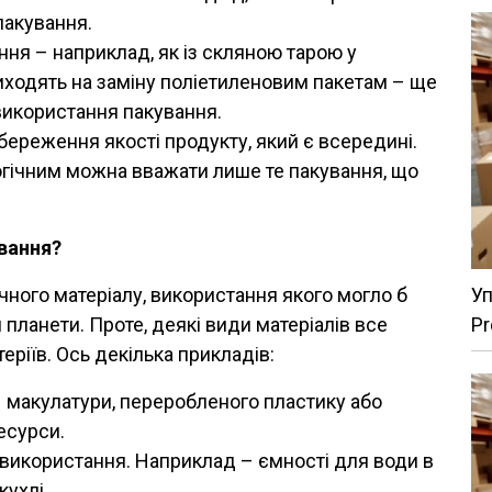
пакування.
ня – наприклад, як із скляною тарою у
иходять на заміну поліетиленовим пакетам – ще
використання пакування.
береження якості продукту, який є всередині.
гічним можна вважати лише те пакування, що
вання?
Уп
ічного матеріалу, використання якого могло б
Pr
планети. Проте, деякі види матеріалів все
ріїв. Ось декілька прикладів:
– макулатури, переробленого пластику або
есурси.
використання. Наприклад – ємності для води в
кухлі.