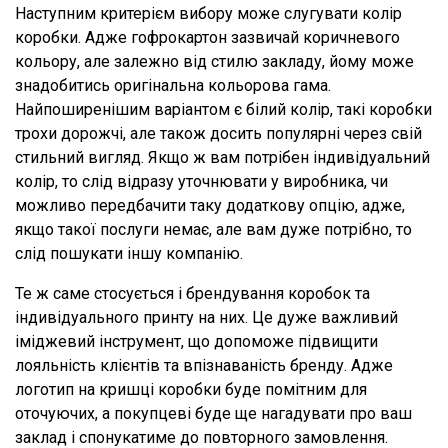
Наступним критерієм вибору може слугувати колір
коробки. Адже гофрокартон зазвичай коричневого
кольору, але залежно від стилю закладу, йому може
знадобитись оригінальна кольорова гама.
Найпоширенішим варіантом є білий колір, такі коробки
трохи дорожчі, але також досить популярні через свій
стильний вигляд. Якщо ж вам потрібен індивідуальний
колір, то слід відразу уточнювати у виробника, чи
можливо передбачити таку додаткову опцію, адже,
якщо такої послуги немає, але вам дуже потрібно, то
слід пошукати іншу компанію.
Те ж саме стосується і брендування коробок та
індивідуального принту на них. Це дуже важливий
іміджевий інструмент, що допоможе підвищити
лояльність клієнтів та впізнаваність бренду. Адже
логотип на кришці коробки буде помітним для
оточуючих, а покупцеві буде ще нагадувати про ваш
заклад і спонукатиме до повторного замовлення.