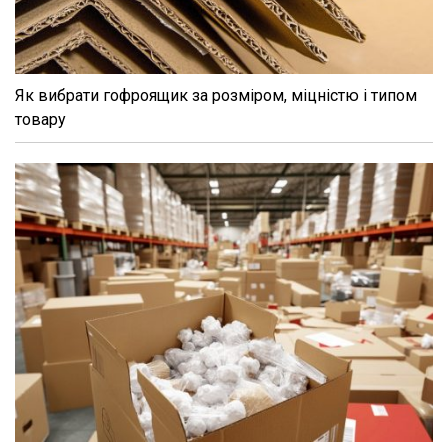
Як вибрати гофроящик за розміром, міцністю і типом
товару