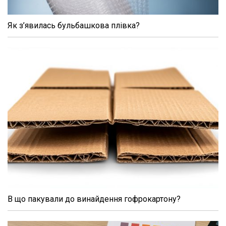
Як з’явилась бульбашкова плівка?
В що пакували до винайдення гофрокартону?