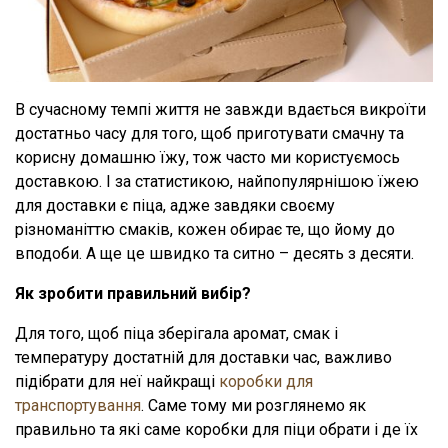
В сучасному темпі життя не завжди вдається викроїти
достатньо часу для того, щоб приготувати смачну та
корисну домашню їжу, тож часто ми користуємось
доставкою. І за статистикою, найпопулярнішою їжею
для доставки є піца, адже завдяки своєму
різноманіттю смаків, кожен обирає те, що йому до
вподоби. А ще це швидко та ситно – десять з десяти.
Як зробити правильний вибір?
Для того, щоб піца зберігала аромат, смак і
температуру достатній для доставки час, важливо
підібрати для неї найкращі
коробки для
транспортування
. Саме тому ми розглянемо як
правильно та які саме коробки для піци обрати і де їх