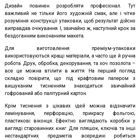
Дизайн повинен розробляти професіонал. Тут
важливий не тільки його художній смак, але і чітке
розуміння конструкції упаковки, щоб результат дійсно
виправдав очікування. І, звичайно ж, наступний крок за
бездоганним виконанням макета.
Для виготовлення преміум-упаковки
використовуються кращі матеріали, а часто ще й ручна
робота. Друк, обробка, декорування, та хоч позолота –
все це можна втілити в життя. На перший погляд
складно повірити, що під крафтовим папером з
вишуканим тисненням знаходиться звичайний
гофрований або палітурний картон.
Крім тиснення з цікавих ідей можна відзначити
ламінування, перфорацію, прикрасу фольгою,
пластикові віконця. Ефектно виглядають коробки у
вигляді старовинних книг. Для пляшок, ключів та інші
нестандартних предметів всередині робиться